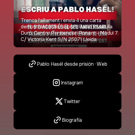
Trenca l'aïllament i envia-li una carta
demostrant el teu suport: Pablo Rivadulla
Duró. Centre Penitenciari Ponent - Mòdul 7.
C/ Victoria Kent S/N 25071 Lleida
Pablo Hasél desde prisión · Web
Instagram
Twitter
Biografía